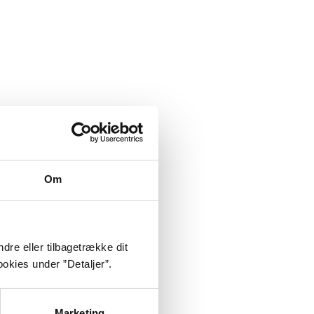
 Det konkretes
Om
dre eller tilbagetrække dit
okies under ”Detaljer”.
Marketing