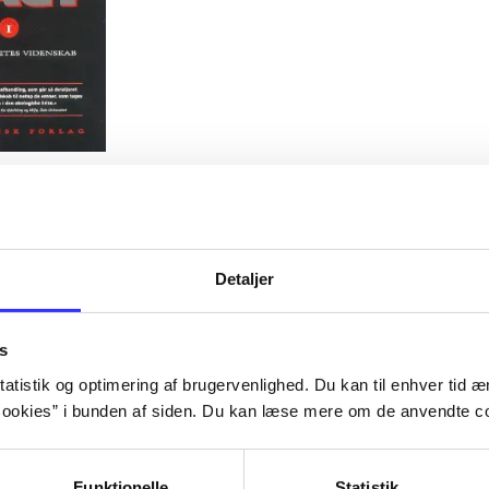
Bd. 1
Rationalitet og magt. Bd. 1 :
videnskab
Detaljer
s
atistik og optimering af brugervenlighed. Du kan til enhver tid æn
ookies” i bunden af siden. Du kan læse mere om de anvendte co
Funktionelle
Statistik