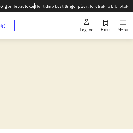
Hent dine bestillinger på dit foretrukne bibliotek
ørg en bibliotekar
øg
Log ind
Husk
Menu