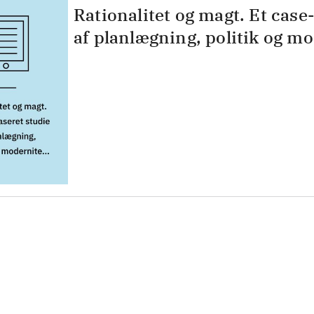
Rationalitet og magt. Et case
af planlægning, politik og mo
 en samlet indgang til alle
Kontakt os
kers materialer og til hvad der