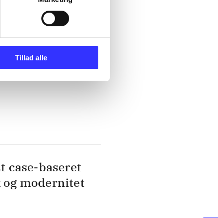
nkretes
Tillad alle
Et case-baseret
k og modernitet