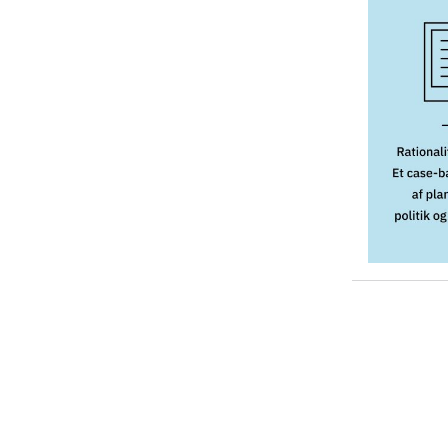
Bibliotek.dk er
danske bibliote