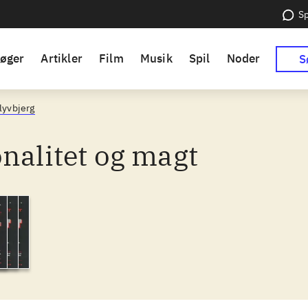
Sp
øger
Artikler
Film
Musik
Spil
Noder
S
lyvbjerg
nalitet og magt