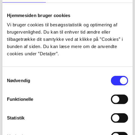
lorem ipsum dolor sit amet ...
lorem ipsum dolor sit amet ...
Hjemmesiden bruger cookies
lorem ipsum dolor sit amet ...
Vi bruger cookies til besøgsstatistik og optimering af
lorem ipsum dolor sit amet ...
brugervenlighed. Du kan til enhver tid ændre eller
lorem ipsum dolor sit amet ...
tilbagetrække dit samtykke ved at klikke på ”Cookies” i
lorem ipsum dolor sit amet ...
bunden af siden. Du kan læse mere om de anvendte
lorem ipsum dolor sit amet ...
cookies under ”Detaljer”.
lorem ipsum dolor sit amet ...
Samtykkevalg
Nødvendig
Funktionelle
af
af
Statistik
af
af