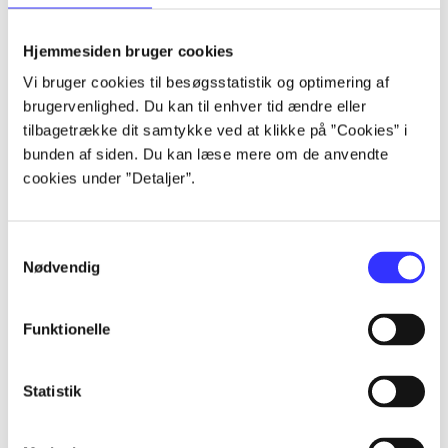
lorem ipsum dolor sit amet ...
lorem ipsum dolor sit amet ...
Hjemmesiden bruger cookies
lorem ipsum dolor sit amet ...
Vi bruger cookies til besøgsstatistik og optimering af
lorem ipsum dolor sit amet ...
brugervenlighed. Du kan til enhver tid ændre eller
lorem ipsum dolor sit amet ...
tilbagetrække dit samtykke ved at klikke på ”Cookies” i
lorem ipsum dolor sit amet ...
bunden af siden. Du kan læse mere om de anvendte
lorem ipsum dolor sit amet ...
cookies under ”Detaljer”.
lorem ipsum dolor sit amet ...
Samtykkevalg
Nødvendig
Funktionelle
af
af
Statistik
af
af