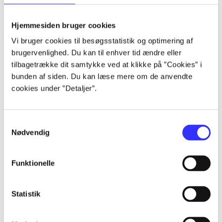
lorem ipsum dolor sit amet ...
lorem ipsum dolor sit amet ...
Hjemmesiden bruger cookies
lorem ipsum dolor sit amet ...
Vi bruger cookies til besøgsstatistik og optimering af
lorem ipsum dolor sit amet ...
brugervenlighed. Du kan til enhver tid ændre eller
lorem ipsum dolor sit amet ...
tilbagetrække dit samtykke ved at klikke på ”Cookies” i
lorem ipsum dolor sit amet ...
bunden af siden. Du kan læse mere om de anvendte
lorem ipsum dolor sit amet ...
cookies under ”Detaljer”.
lorem ipsum dolor sit amet ...
Samtykkevalg
Nødvendig
Funktionelle
af
af
Statistik
af
af