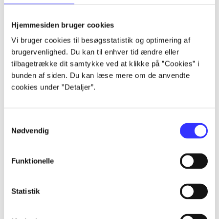
lorem ipsum dolor sit amet ...
lorem ipsum dolor sit amet ...
Hjemmesiden bruger cookies
lorem ipsum dolor sit amet ...
Vi bruger cookies til besøgsstatistik og optimering af
lorem ipsum dolor sit amet ...
brugervenlighed. Du kan til enhver tid ændre eller
lorem ipsum dolor sit amet ...
tilbagetrække dit samtykke ved at klikke på ”Cookies” i
lorem ipsum dolor sit amet ...
bunden af siden. Du kan læse mere om de anvendte
lorem ipsum dolor sit amet ...
cookies under ”Detaljer”.
lorem ipsum dolor sit amet ...
Samtykkevalg
Nødvendig
Funktionelle
af
af
Statistik
af
af