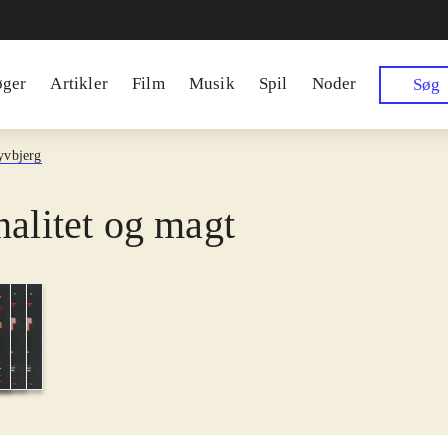
øger
Artikler
Film
Musik
Spil
Noder
Søg
yvbjerg
nalitet og magt