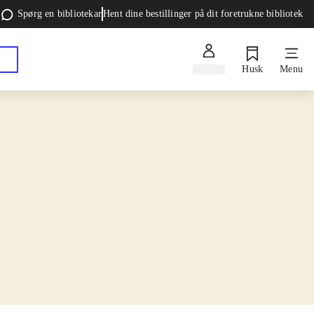
Spørg en bibliotekar
Hent dine bestillinger på dit foretrukne bibliotek
Log ind
Husk
Menu