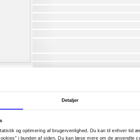
af
af
af
af
af
af
lorem ipsum dolor sit amet ...
lorem ipsum dolor sit amet ...
lorem ipsum dolor sit amet ...
lorem ipsum dolor sit amet ...
lorem ipsum dolor sit amet ...
lorem ipsum dolor sit amet ...
lorem ipsum dolor sit amet ...
Detaljer
lorem ipsum dolor sit amet ...
s
atistik og optimering af brugervenlighed. Du kan til enhver tid æn
ookies” i bunden af siden. Du kan læse mere om de anvendte co