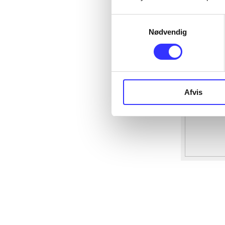
Samtykkevalg
Nødvendig
Afvis