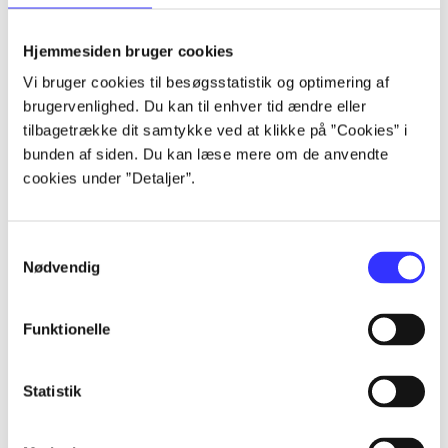
lorem ipsum dolor sit amet ...
lorem ipsum dolor sit amet ...
Hjemmesiden bruger cookies
lorem ipsum dolor sit amet ...
Vi bruger cookies til besøgsstatistik og optimering af
lorem ipsum dolor sit amet ...
brugervenlighed. Du kan til enhver tid ændre eller
lorem ipsum dolor sit amet ...
tilbagetrække dit samtykke ved at klikke på ”Cookies” i
lorem ipsum dolor sit amet ...
bunden af siden. Du kan læse mere om de anvendte
lorem ipsum dolor sit amet ...
cookies under ”Detaljer”.
lorem ipsum dolor sit amet ...
Samtykkevalg
Nødvendig
Funktionelle
af
af
Statistik
af
af