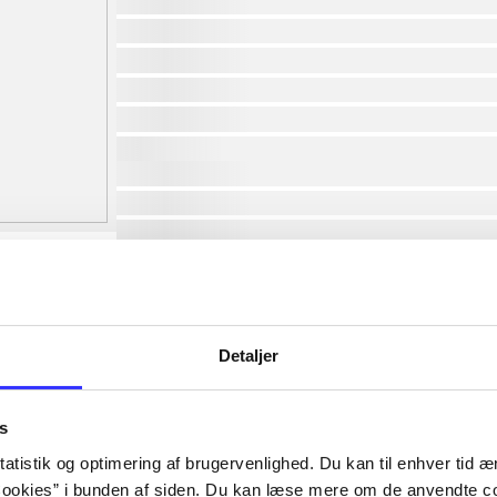
af
af
af
af
af
af
lorem ipsum dolor sit amet ...
lorem ipsum dolor sit amet ...
lorem ipsum dolor sit amet ...
lorem ipsum dolor sit amet ...
lorem ipsum dolor sit amet ...
lorem ipsum dolor sit amet ...
lorem ipsum dolor sit amet ...
Detaljer
lorem ipsum dolor sit amet ...
s
atistik og optimering af brugervenlighed. Du kan til enhver tid æn
ookies” i bunden af siden. Du kan læse mere om de anvendte co