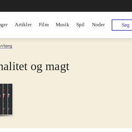
øger
Artikler
Film
Musik
Spil
Noder
Søg
yvbjerg
nalitet og magt