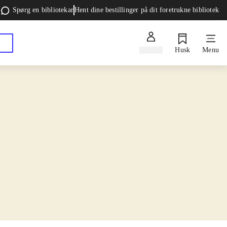
Spørg en bibliotekar
Hent dine bestillinger på dit foretrukne bibliotek
Log ind
Husk
Menu