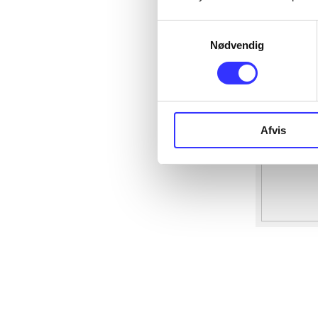
Samtykkevalg
Nødvendig
Afvis