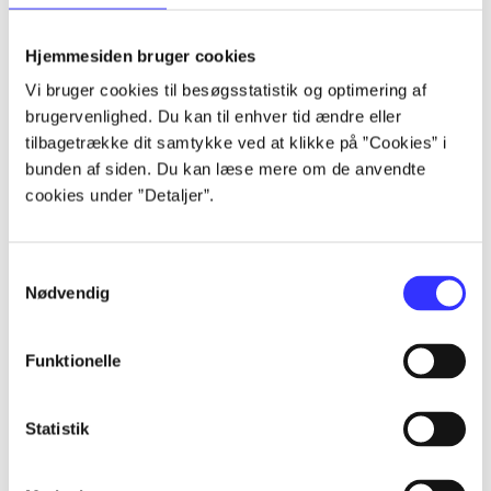
lorem ipsum dolor sit amet ...
lorem ipsum dolor sit amet ...
Hjemmesiden bruger cookies
lorem ipsum dolor sit amet ...
Vi bruger cookies til besøgsstatistik og optimering af
lorem ipsum dolor sit amet ...
brugervenlighed. Du kan til enhver tid ændre eller
lorem ipsum dolor sit amet ...
tilbagetrække dit samtykke ved at klikke på ”Cookies” i
lorem ipsum dolor sit amet ...
bunden af siden. Du kan læse mere om de anvendte
lorem ipsum dolor sit amet ...
cookies under ”Detaljer”.
lorem ipsum dolor sit amet ...
Samtykkevalg
Nødvendig
Funktionelle
af
af
Statistik
af
af