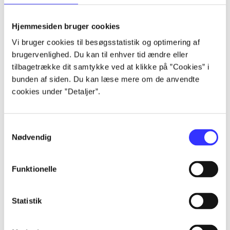
lorem ipsum dolor sit amet ...
lorem ipsum dolor sit amet ...
Hjemmesiden bruger cookies
lorem ipsum dolor sit amet ...
Vi bruger cookies til besøgsstatistik og optimering af
lorem ipsum dolor sit amet ...
brugervenlighed. Du kan til enhver tid ændre eller
lorem ipsum dolor sit amet ...
tilbagetrække dit samtykke ved at klikke på ”Cookies” i
lorem ipsum dolor sit amet ...
bunden af siden. Du kan læse mere om de anvendte
lorem ipsum dolor sit amet ...
cookies under ”Detaljer”.
lorem ipsum dolor sit amet ...
Samtykkevalg
Nødvendig
Funktionelle
af
af
Statistik
af
af