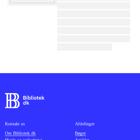
lorem ipsum dolor sit amet ...
lorem ipsum dolor sit amet ...
lorem ipsum dolor sit amet ...
lorem ipsum dolor sit amet ...
lorem ipsum dolor sit amet ...
lorem ipsum dolor sit amet ...
Kontakt os
Afdelinger
Om Bibliotek.dk
Bøger