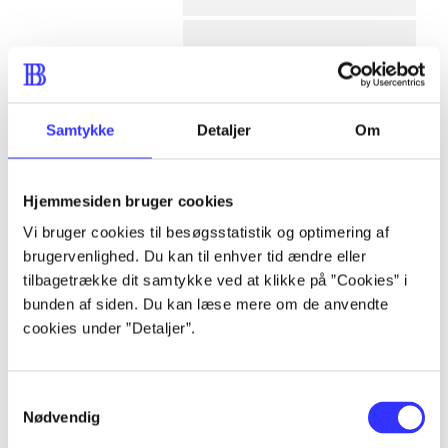
af
af
Samtykke
Detaljer
Om
af
af
af
Hjemmesiden bruger cookies
af
Vi bruger cookies til besøgsstatistik og optimering af
af
brugervenlighed. Du kan til enhver tid ændre eller
af
tilbagetrække dit samtykke ved at klikke på ”Cookies” i
lorem ipsum dolor sit amet ...
bunden af siden. Du kan læse mere om de anvendte
lorem ipsum dolor sit amet ...
cookies under ”Detaljer”.
lorem ipsum dolor sit amet ...
lorem ipsum dolor sit amet ...
Samtykkevalg
lorem ipsum dolor sit amet ...
Nødvendig
lorem ipsum dolor sit amet ...