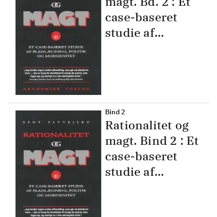
magt. Bd. 2 : Et
case-baseret
studie af
planlægning,
politik og
modernitet
Bind 2
Rationalitet og
magt. Bind 2 : Et
case-baseret
studie af
planlægning,
politik og