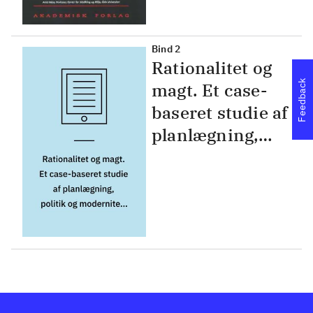
modernitet
Bind 2
Rationalitet og
Feedback
magt. Et case-
baseret studie af
planlægning,
politik og
modernitet.
Bind 2