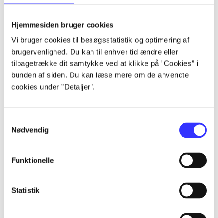
lorem ipsum dolor sit amet ...
lorem ipsum dolor sit amet ...
Hjemmesiden bruger cookies
lorem ipsum dolor sit amet ...
Vi bruger cookies til besøgsstatistik og optimering af
lorem ipsum dolor sit amet ...
brugervenlighed. Du kan til enhver tid ændre eller
lorem ipsum dolor sit amet ...
tilbagetrække dit samtykke ved at klikke på ”Cookies” i
lorem ipsum dolor sit amet ...
bunden af siden. Du kan læse mere om de anvendte
lorem ipsum dolor sit amet ...
cookies under ”Detaljer”.
lorem ipsum dolor sit amet ...
Samtykkevalg
Nødvendig
Funktionelle
af
af
Statistik
af
af