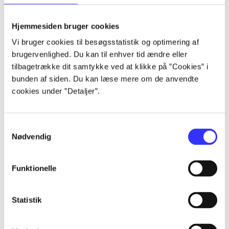
lorem ipsum dolor sit amet ...
lorem ipsum dolor sit amet ...
Hjemmesiden bruger cookies
lorem ipsum dolor sit amet ...
Vi bruger cookies til besøgsstatistik og optimering af
lorem ipsum dolor sit amet ...
brugervenlighed. Du kan til enhver tid ændre eller
lorem ipsum dolor sit amet ...
tilbagetrække dit samtykke ved at klikke på ”Cookies” i
lorem ipsum dolor sit amet ...
bunden af siden. Du kan læse mere om de anvendte
lorem ipsum dolor sit amet ...
cookies under ”Detaljer”.
lorem ipsum dolor sit amet ...
Samtykkevalg
Nødvendig
Funktionelle
af
af
Statistik
af
af