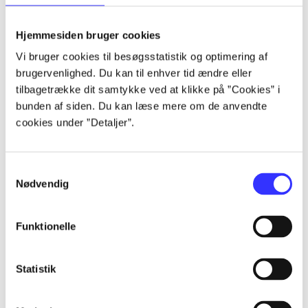
lorem ipsum dolor sit amet ...
lorem ipsum dolor sit amet ...
Hjemmesiden bruger cookies
lorem ipsum dolor sit amet ...
Vi bruger cookies til besøgsstatistik og optimering af
lorem ipsum dolor sit amet ...
brugervenlighed. Du kan til enhver tid ændre eller
lorem ipsum dolor sit amet ...
tilbagetrække dit samtykke ved at klikke på ”Cookies” i
lorem ipsum dolor sit amet ...
bunden af siden. Du kan læse mere om de anvendte
lorem ipsum dolor sit amet ...
cookies under ”Detaljer”.
lorem ipsum dolor sit amet ...
Samtykkevalg
Nødvendig
Funktionelle
af
af
Statistik
af
af