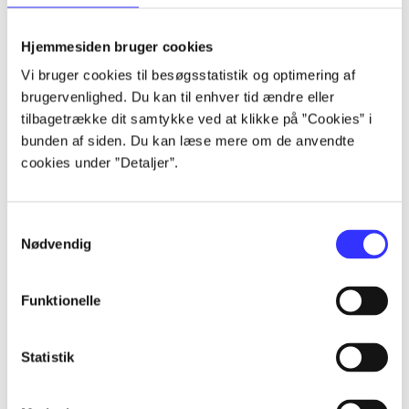
lorem ipsum dolor sit amet ...
lorem ipsum dolor sit amet ...
Hjemmesiden bruger cookies
lorem ipsum dolor sit amet ...
Vi bruger cookies til besøgsstatistik og optimering af
lorem ipsum dolor sit amet ...
brugervenlighed. Du kan til enhver tid ændre eller
lorem ipsum dolor sit amet ...
tilbagetrække dit samtykke ved at klikke på ”Cookies” i
lorem ipsum dolor sit amet ...
bunden af siden. Du kan læse mere om de anvendte
lorem ipsum dolor sit amet ...
cookies under ”Detaljer”.
lorem ipsum dolor sit amet ...
Samtykkevalg
Nødvendig
Funktionelle
af
af
Statistik
af
af