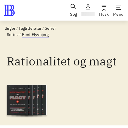
Søg
Log ind
Husk
Menu
Bøger / Faglitteratur / Serier
Serie af
Bent Flyvbjerg
Rationalitet og magt