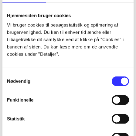
lorem ipsum dolor sit amet ...
lorem ipsum dolor sit amet ...
Hjemmesiden bruger cookies
lorem ipsum dolor sit amet ...
Vi bruger cookies til besøgsstatistik og optimering af
lorem ipsum dolor sit amet ...
brugervenlighed. Du kan til enhver tid ændre eller
lorem ipsum dolor sit amet ...
tilbagetrække dit samtykke ved at klikke på ”Cookies” i
lorem ipsum dolor sit amet ...
bunden af siden. Du kan læse mere om de anvendte
lorem ipsum dolor sit amet ...
cookies under ”Detaljer”.
lorem ipsum dolor sit amet ...
Samtykkevalg
Nødvendig
Funktionelle
af
af
Statistik
af
af