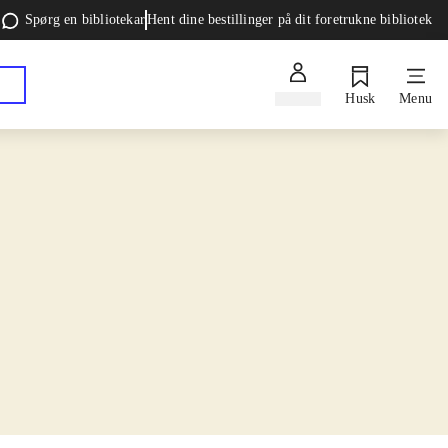
Spørg en bibliotekar
Hent dine bestillinger på dit foretrukne bibliotek
Log ind
Husk
Menu