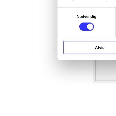
Samtykkevalg
Nødvendig
Afvis