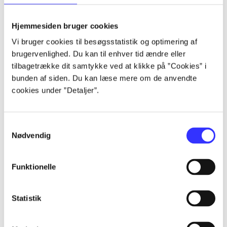
lorem ipsum dolor sit amet ...
lorem ipsum dolor sit amet ...
Hjemmesiden bruger cookies
lorem ipsum dolor sit amet ...
Vi bruger cookies til besøgsstatistik og optimering af
lorem ipsum dolor sit amet ...
brugervenlighed. Du kan til enhver tid ændre eller
lorem ipsum dolor sit amet ...
tilbagetrække dit samtykke ved at klikke på ”Cookies” i
lorem ipsum dolor sit amet ...
bunden af siden. Du kan læse mere om de anvendte
lorem ipsum dolor sit amet ...
cookies under ”Detaljer”.
lorem ipsum dolor sit amet ...
Samtykkevalg
Nødvendig
Funktionelle
af
af
Statistik
af
af