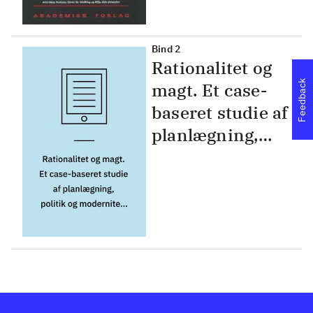
modernitet
Bind 2
Rationalitet og
Feedback
magt. Et case-
baseret studie af
planlægning,
politik og
modernitet.
Bind 2