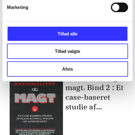
magt. Bd. 2 : Et
Marketing
case-baseret
studie af
planlægning,
Tillad alle
politik og
modernitet
Tillad valgte
Afvis
Bind 2
Rationalitet og
magt. Bind 2 : Et
case-baseret
studie af
planlægning,
politik og