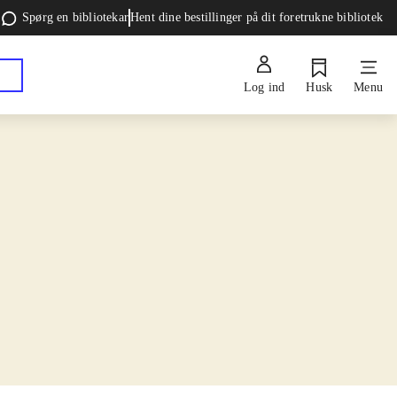
Spørg en bibliotekar
Hent dine bestillinger på dit foretrukne bibliotek
Log ind
Husk
Menu