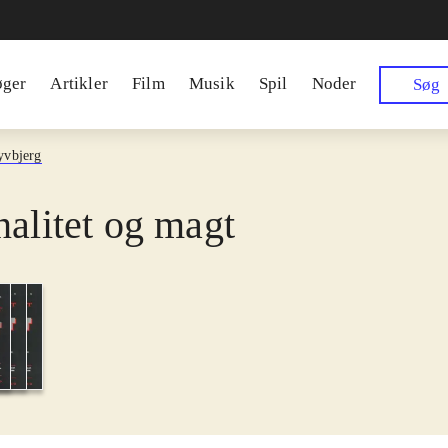
øger
Artikler
Film
Musik
Spil
Noder
Søg
yvbjerg
nalitet og magt