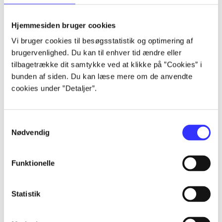
lorem ipsum dolor sit amet ...
lorem ipsum dolor sit amet ...
Hjemmesiden bruger cookies
lorem ipsum dolor sit amet ...
Vi bruger cookies til besøgsstatistik og optimering af
lorem ipsum dolor sit amet ...
brugervenlighed. Du kan til enhver tid ændre eller
lorem ipsum dolor sit amet ...
tilbagetrække dit samtykke ved at klikke på ”Cookies” i
lorem ipsum dolor sit amet ...
bunden af siden. Du kan læse mere om de anvendte
lorem ipsum dolor sit amet ...
cookies under ”Detaljer”.
lorem ipsum dolor sit amet ...
Samtykkevalg
Nødvendig
Funktionelle
af
af
Statistik
af
af