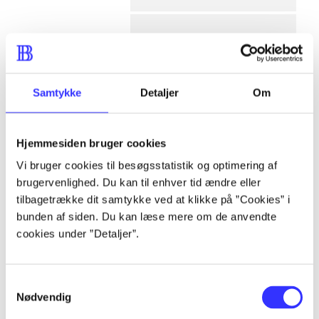
af
af
Samtykke
Detaljer
Om
af
af
af
Hjemmesiden bruger cookies
af
Vi bruger cookies til besøgsstatistik og optimering af
af
brugervenlighed. Du kan til enhver tid ændre eller
af
tilbagetrække dit samtykke ved at klikke på ”Cookies” i
lorem ipsum dolor sit amet ...
bunden af siden. Du kan læse mere om de anvendte
lorem ipsum dolor sit amet ...
cookies under ”Detaljer”.
lorem ipsum dolor sit amet ...
lorem ipsum dolor sit amet ...
Samtykkevalg
lorem ipsum dolor sit amet ...
Nødvendig
lorem ipsum dolor sit amet ...