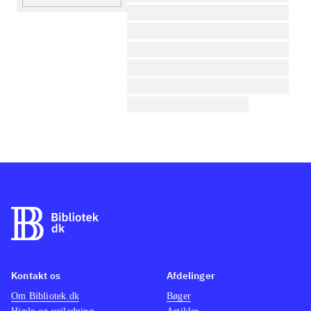
lorem ipsum dolor sit amet ...
lorem ipsum dolor sit amet ...
lorem ipsum dolor sit amet ...
lorem ipsum dolor sit amet ...
lorem ipsum dolor sit amet ...
lorem ipsum dolor sit amet ...
Kontakt os
Afdelinger
Om Bibliotek.dk
Bøger