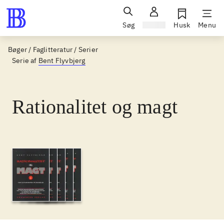
Søg
Log ind
Husk
Menu
Bøger / Faglitteratur / Serier
Serie af
Bent Flyvbjerg
Rationalitet og magt