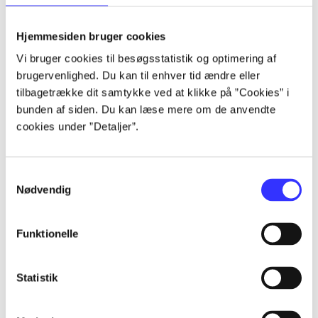
lorem ipsum dolor sit amet ...
lorem ipsum dolor sit amet ...
Hjemmesiden bruger cookies
lorem ipsum dolor sit amet ...
Vi bruger cookies til besøgsstatistik og optimering af
lorem ipsum dolor sit amet ...
brugervenlighed. Du kan til enhver tid ændre eller
lorem ipsum dolor sit amet ...
tilbagetrække dit samtykke ved at klikke på ”Cookies” i
lorem ipsum dolor sit amet ...
bunden af siden. Du kan læse mere om de anvendte
lorem ipsum dolor sit amet ...
cookies under ”Detaljer”.
lorem ipsum dolor sit amet ...
Samtykkevalg
Nødvendig
Funktionelle
af
af
Statistik
af
af