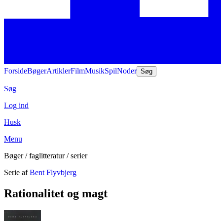
Forside
Bøger
Artikler
Film
Musik
Spil
Noder
Søg
Søg
Log ind
Husk
Menu
Bøger / faglitteratur / serier
Serie af
Bent Flyvbjerg
Rationalitet og magt