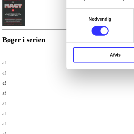
Samtykkevalg
Nødvendig
Bøger i serien
Afvis
af
af
af
af
af
af
af
af