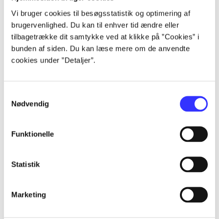
lorem ipsum dolor sit amet ...
Vi bruger cookies til besøgsstatistik og optimering af
lorem ipsum dolor sit amet ...
brugervenlighed. Du kan til enhver tid ændre eller
lorem ipsum dolor sit amet ...
tilbagetrække dit samtykke ved at klikke på ”Cookies” i
lorem ipsum dolor sit amet ...
bunden af siden. Du kan læse mere om de anvendte
cookies under ”Detaljer”.
Samtykkevalg
Nødvendig
af
Funktionelle
af
af
af
Statistik
af
af
Marketing
af
af