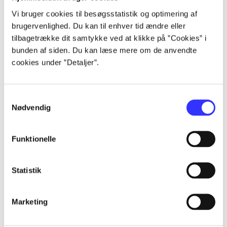
lorem ipsum dolor sit amet ...
Vi bruger cookies til besøgsstatistik og optimering af
lorem ipsum dolor sit amet ...
brugervenlighed. Du kan til enhver tid ændre eller
lorem ipsum dolor sit amet ...
tilbagetrække dit samtykke ved at klikke på ”Cookies” i
lorem ipsum dolor sit amet ...
bunden af siden. Du kan læse mere om de anvendte
cookies under ”Detaljer”.
Samtykkevalg
Nødvendig
af
Funktionelle
af
af
af
Statistik
af
af
Marketing
af
af