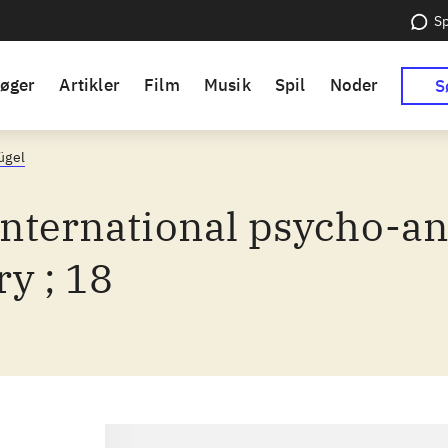
Sp
øger
Artikler
Film
Musik
Spil
Noder
S
lügel
international psycho-an
ry ; 18