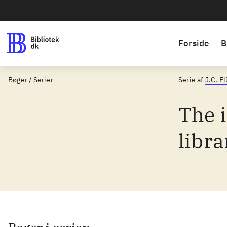
Forside
B
Bøger / Serier
Serie af
J.C. F
The 
libra