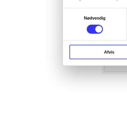
Samtykkevalg
Nødvendig
Afvis