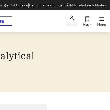
Hent dine bestillinger på dit foretrukne bibliotek
ørg en bibliotekar
øg
Log ind
Husk
Menu
alytical