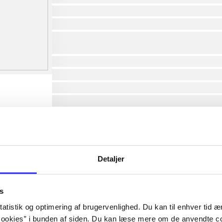
af
af
af
lorem ipsum dolor sit amet ...
lorem ipsum dolor sit amet ...
lorem ipsum dolor sit amet ...
lorem ipsum dolor sit amet ...
lorem ipsum dolor sit amet ...
lorem ipsum dolor sit amet ...
lorem ipsum dolor sit amet ...
lorem ipsum dolor sit amet ...
Detaljer
s
atistik og optimering af brugervenlighed. Du kan til enhver tid æn
ookies” i bunden af siden. Du kan læse mere om de anvendte co