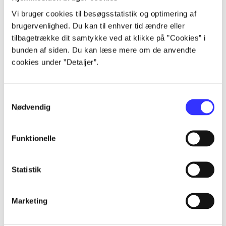
lorem ipsum dolor sit amet ...
Vi bruger cookies til besøgsstatistik og optimering af
lorem ipsum dolor sit amet ...
brugervenlighed. Du kan til enhver tid ændre eller
lorem ipsum dolor sit amet ...
tilbagetrække dit samtykke ved at klikke på ”Cookies” i
lorem ipsum dolor sit amet ...
bunden af siden. Du kan læse mere om de anvendte
cookies under ”Detaljer”.
Samtykkevalg
Nødvendig
af
Funktionelle
af
af
af
Statistik
af
af
Marketing
af
af