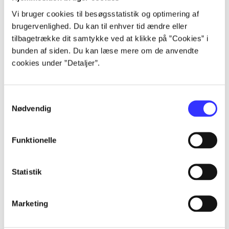
lorem ipsum dolor sit amet ...
Vi bruger cookies til besøgsstatistik og optimering af
lorem ipsum dolor sit amet ...
brugervenlighed. Du kan til enhver tid ændre eller
lorem ipsum dolor sit amet ...
tilbagetrække dit samtykke ved at klikke på ”Cookies” i
lorem ipsum dolor sit amet ...
bunden af siden. Du kan læse mere om de anvendte
cookies under ”Detaljer”.
Samtykkevalg
Nødvendig
af
Funktionelle
af
af
af
Statistik
af
af
Marketing
af
af