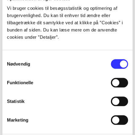
lorem ipsum dolor sit amet ...
Vi bruger cookies til besøgsstatistik og optimering af
lorem ipsum dolor sit amet ...
brugervenlighed. Du kan til enhver tid ændre eller
lorem ipsum dolor sit amet ...
tilbagetrække dit samtykke ved at klikke på ”Cookies” i
lorem ipsum dolor sit amet ...
bunden af siden. Du kan læse mere om de anvendte
cookies under ”Detaljer”.
Samtykkevalg
Nødvendig
af
Funktionelle
af
af
af
Statistik
af
af
Marketing
af
af