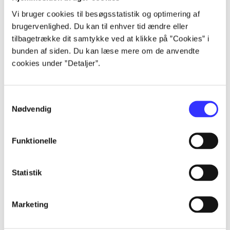
lorem ipsum dolor sit amet ...
Vi bruger cookies til besøgsstatistik og optimering af
lorem ipsum dolor sit amet ...
brugervenlighed. Du kan til enhver tid ændre eller
lorem ipsum dolor sit amet ...
tilbagetrække dit samtykke ved at klikke på ”Cookies” i
lorem ipsum dolor sit amet ...
bunden af siden. Du kan læse mere om de anvendte
cookies under ”Detaljer”.
Samtykkevalg
Nødvendig
af
Funktionelle
af
af
af
Statistik
af
af
Marketing
af
af