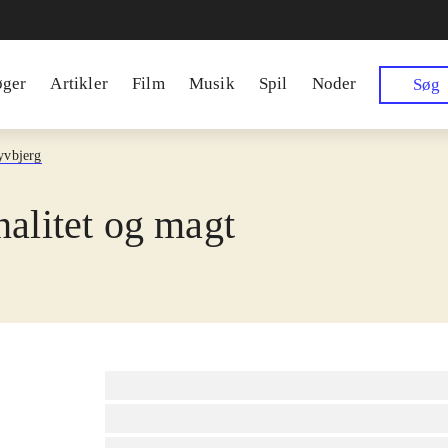
øger
Artikler
Film
Musik
Spil
Noder
Søg
yvbjerg
nalitet og magt