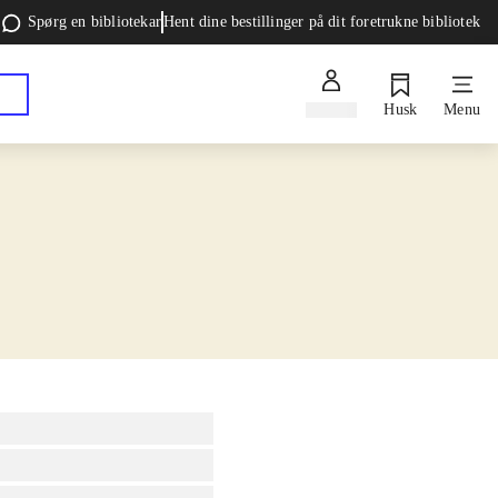
Spørg en bibliotekar
Hent dine bestillinger på dit foretrukne bibliotek
Log ind
Husk
Menu