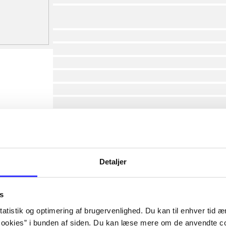
af
lorem ipsum dolor sit amet ...
lorem ipsum dolor sit amet ...
lorem ipsum dolor sit amet ...
lorem ipsum dolor sit amet ...
lorem ipsum dolor sit amet ...
lorem ipsum dolor sit amet ...
lorem ipsum dolor sit amet ...
lorem ipsum dolor sit amet ...
Detaljer
s
af
atistik og optimering af brugervenlighed. Du kan til enhver tid æn
af
ookies” i bunden af siden. Du kan læse mere om de anvendte co