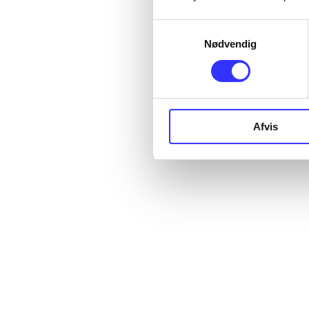
Samtykkevalg
Nødvendig
Afvis