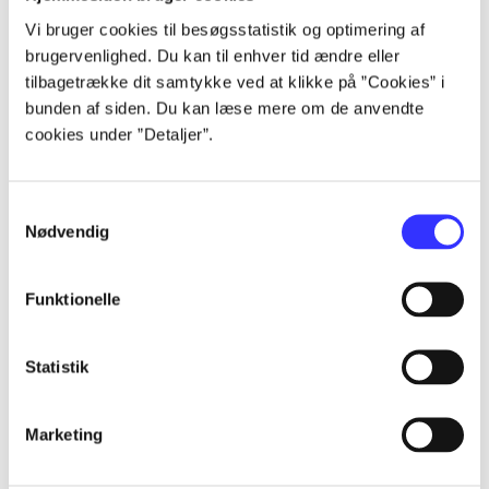
lorem ipsum dolor sit amet ...
Vi bruger cookies til besøgsstatistik og optimering af
lorem ipsum dolor sit amet ...
brugervenlighed. Du kan til enhver tid ændre eller
lorem ipsum dolor sit amet ...
tilbagetrække dit samtykke ved at klikke på ”Cookies” i
lorem ipsum dolor sit amet ...
bunden af siden. Du kan læse mere om de anvendte
cookies under ”Detaljer”.
Samtykkevalg
Nødvendig
af
Funktionelle
af
af
af
Statistik
af
af
Marketing
af
af