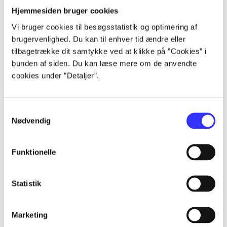
lorem ipsum dolor sit amet ...
Hjemmesiden bruger cookies
lorem ipsum dolor sit amet ...
Vi bruger cookies til besøgsstatistik og optimering af
lorem ipsum dolor sit amet ...
brugervenlighed. Du kan til enhver tid ændre eller
lorem ipsum dolor sit amet ...
tilbagetrække dit samtykke ved at klikke på ”Cookies” i
lorem ipsum dolor sit amet ...
bunden af siden. Du kan læse mere om de anvendte
lorem ipsum dolor sit amet ...
cookies under ”Detaljer”.
Samtykkevalg
Nødvendig
Funktionelle
af
af
af
Statistik
af
af
Marketing
af