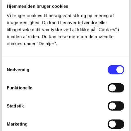
lorem ipsum dolor sit amet ...
Hjemmesiden bruger cookies
lorem ipsum dolor sit amet ...
Vi bruger cookies til besøgsstatistik og optimering af
lorem ipsum dolor sit amet ...
brugervenlighed. Du kan til enhver tid ændre eller
lorem ipsum dolor sit amet ...
tilbagetrække dit samtykke ved at klikke på ”Cookies” i
lorem ipsum dolor sit amet ...
bunden af siden. Du kan læse mere om de anvendte
lorem ipsum dolor sit amet ...
cookies under ”Detaljer”.
Samtykkevalg
Nødvendig
Funktionelle
af
af
af
Statistik
af
af
Marketing
af