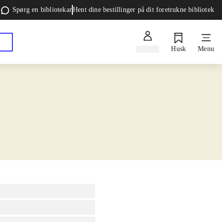
Spørg en bibliotekar
Hent dine bestillinger på dit foretrukne bibliotek
Log ind
Husk
Menu