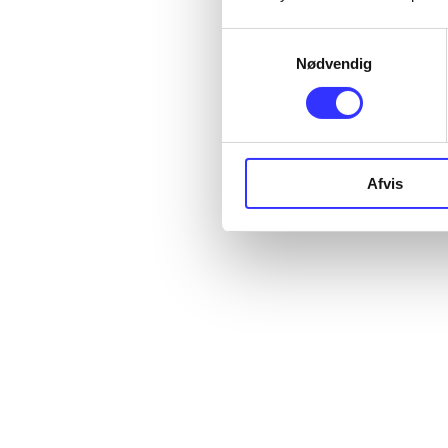
Samtykkevalg
Nødvendig
Afvis