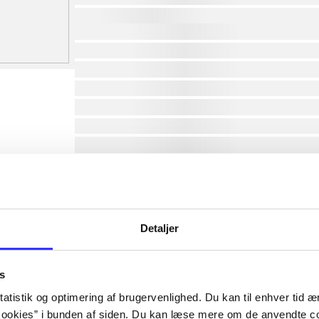
af
lorem ipsum dolor sit amet ...
lorem ipsum dolor sit amet ...
lorem ipsum dolor sit amet ...
lorem ipsum dolor sit amet ...
lorem ipsum dolor sit amet ...
lorem ipsum dolor sit amet ...
lorem ipsum dolor sit amet ...
lorem ipsum dolor sit amet ...
Detaljer
s
af
atistik og optimering af brugervenlighed. Du kan til enhver tid æn
af
ookies” i bunden af siden. Du kan læse mere om de anvendte co