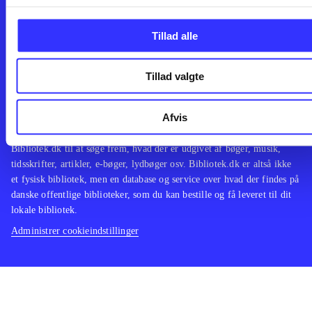
Leverandører
Spil
English
Noder
Tilgængelighedserklæring
Tillad alle
Tillad valgte
Bibliotek.dk er en samlet indgang til alle danske bibliotekers
Afvis
materialer og til hvad der udgives i Danmark. Du kan bestille
materialer og så hente og låne på dit eget bibliotek. Du kan bruge
Bibliotek.dk til at søge frem, hvad der er udgivet af bøger, musik,
tidsskrifter, artikler, e-bøger, lydbøger osv. Bibliotek.dk er altså ikke
et fysisk bibliotek, men en database og service over hvad der findes på
danske offentlige biblioteker, som du kan bestille og få leveret til dit
lokale bibliotek.
Administrer cookieindstillinger