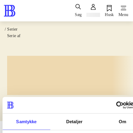
Søg
Log ind
Husk
Menu
/ Serier
Serie af
lorem ipsum dolor sit amet
Samtykke
Detaljer
Om