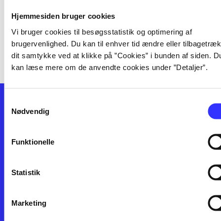
[! unknown label: label-undefined
Hjemmesiden bruger cookies
in context: facets] i serien
Vi bruger cookies til besøgsstatistik og optimering af
brugervenlighed. Du kan til enhver tid ændre eller tilbagetræ
dit samtykke ved at klikke på ”Cookies” i bunden af siden. D
kan læse mere om de anvendte cookies under ”Detaljer”.
Samtykkevalg
Nødvendig
Funktionelle
Kontakt os
Afdelinger
Statistik
Om Bibliotek.dk
Bøger
Hjælp og vejledning
Artikler
Kontakt os
Film
Marketing
Privatlivspolitik
Musik