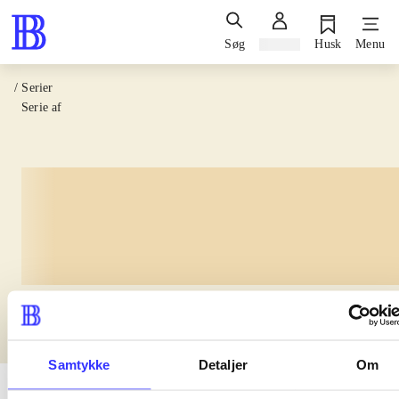
Søg
Log ind
Husk
Menu
/ Serier
Serie af
lorem ipsum dolor sit amet
Samtykke
Detaljer
Om