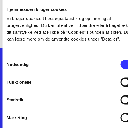
[! unknown label: label-undefined in
Hjemmesiden bruger cookies
context: facets] i serien
Vi bruger cookies til besøgsstatistik og optimering af
brugervenlighed. Du kan til enhver tid ændre eller tilbagetræ
dit samtykke ved at klikke på ”Cookies” i bunden af siden. D
kan læse mere om de anvendte cookies under ”Detaljer”.
Samtykkevalg
Nødvendig
Funktionelle
Kontakt os
Afdelinger
Statistik
Om Bibliotek.dk
Bøger
Hjælp og vejledning
Artikler
Kontakt os
Film
Marketing
Privatlivspolitik
Musik