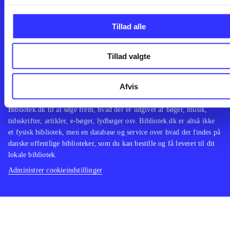
Leverandører
Spil
English
Noder
Tilgængelighedserklæring
Tillad alle
Tillad valgte
Bibliotek.dk er en samlet indgang til alle danske bibliotekers
Afvis
materialer og til hvad der udgives i Danmark. Du kan bestille
materialer og så hente og låne på dit eget bibliotek. Du kan bruge
Bibliotek.dk til at søge frem, hvad der er udgivet af bøger, musik,
tidsskrifter, artikler, e-bøger, lydbøger osv. Bibliotek.dk er altså ikke
et fysisk bibliotek, men en database og service over hvad der findes på
danske offentlige biblioteker, som du kan bestille og få leveret til dit
lokale bibliotek.
Administrer cookieindstillinger