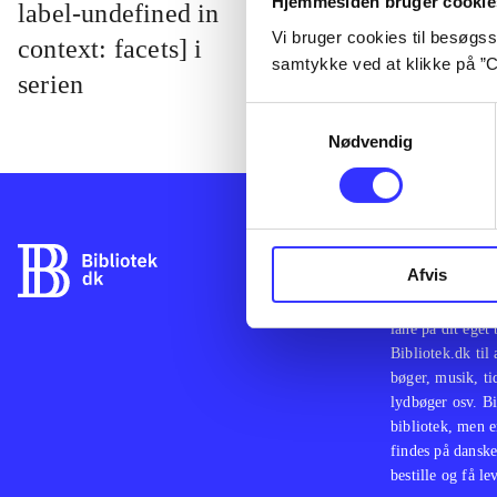
Hjemmesiden bruger cookie
label-undefined in
Vi bruger cookies til besøgsst
context: facets] i
samtykke ved at klikke på ”C
serien
Samtykkevalg
Nødvendig
Bibliotek.dk er 
Afvis
bibliotekers mat
Danmark. Du kan
låne på dit eget
Bibliotek.dk til
bøger, musik, tid
lydbøger osv. Bi
bibliotek, men e
findes på danske
bestille og få lev