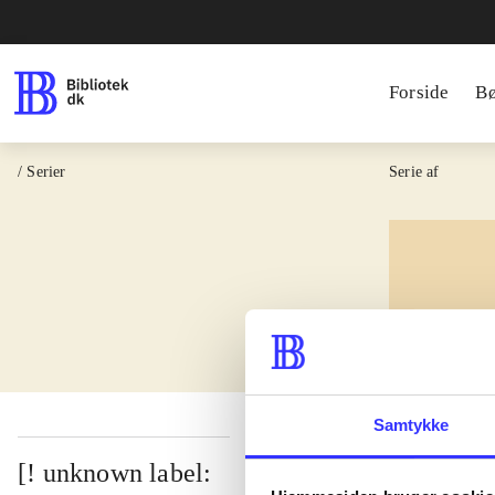
Forside
B
/ Serier
Serie af
lorem 
Samtykke
[! unknown label: