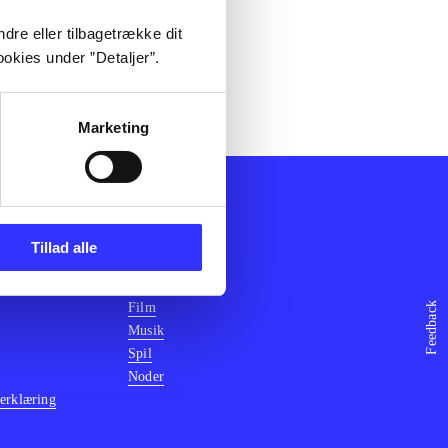
dre eller tilbagetrække dit
okies under ”Detaljer”.
Marketing
Afdelinger
Tillad alle
k
Bøger
ning
Artikler
Feedback
Film
Musik
Spil
Noder
erklæring