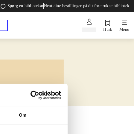
Spørg en bibliotekar
Hent dine bestillinger på dit foretrukne bibliotek
Log ind
Husk
Menu
Om