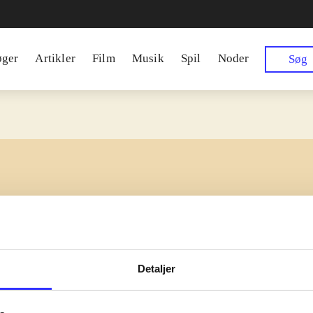
øger
Artikler
Film
Musik
Spil
Noder
Søg
ipsum dolor sit amet ...
Detaljer