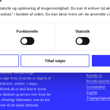
s
atistik og optimering af brugervenlighed. Du kan til enhver tid æn
ookies” i bunden af siden. Du kan læse mere om de anvendte co
Funktionelle
Statistik
en samlet indgang til alle danske
Kontakt os
Tillad valgte
erialer og til hvad der udgives i
Om Bibliotek.d
 bestille materialer og så hente og
Hjælp og vejled
 bibliotek. Du kan bruge
Kontakt os
 at søge frem, hvad der er udgivet af
Privatlivspolitik
sskrifter, artikler, e-bøger,
Leverandører
bliotek.dk er altså ikke et fysisk
English
n database og service over hvad der
Tilgængeligheds
 offentlige biblioteker, som du kan
eret til dit lokale bibliotek.