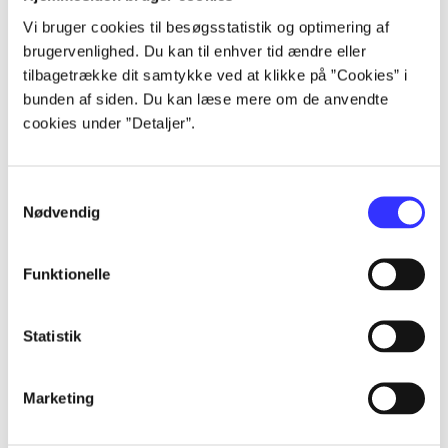
lorem ipsum dolor sit amet ...
Vi bruger cookies til besøgsstatistik og optimering af
lorem ipsum dolor sit amet ...
brugervenlighed. Du kan til enhver tid ændre eller
lorem ipsum dolor sit amet ...
tilbagetrække dit samtykke ved at klikke på ”Cookies” i
lorem ipsum dolor sit amet ...
bunden af siden. Du kan læse mere om de anvendte
cookies under ”Detaljer”.
Samtykkevalg
Nødvendig
af
Funktionelle
af
af
af
Statistik
af
af
Marketing
af
af