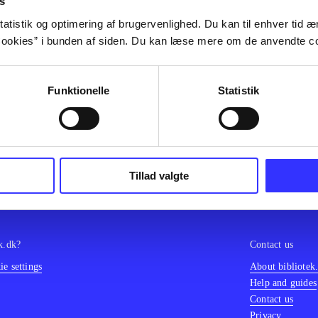
s
olor sit amet ...
atistik og optimering af brugervenlighed. Du kan til enhver tid æn
olor sit amet ...
ookies” i bunden af siden. Du kan læse mere om de anvendte co
olor sit amet ...
olor sit amet ...
olor sit amet ...
Funktionelle
Statistik
olor sit amet ...
olor sit amet ...
olor sit amet ...
Tillad valgte
k.dk?
Contact us
e settings
About bibliotek
Help and guides
Contact us
Privacy