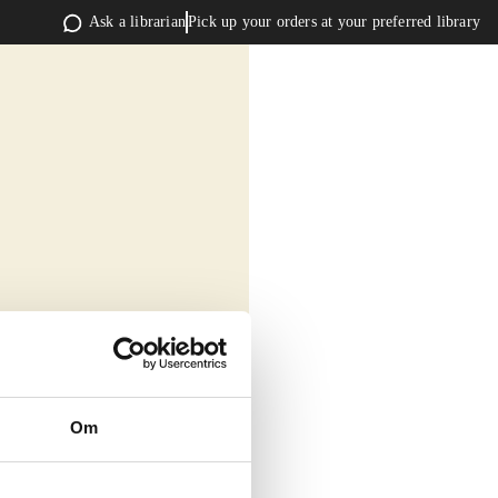
Ask a librarian
Pick up your orders at your preferred library
Om