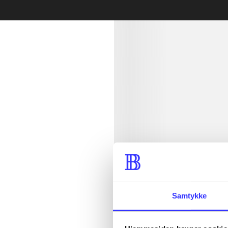
min read
Samtykke
lorem ipsum d
lorem ipsum d