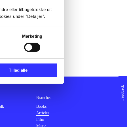
dre eller tilbagetrække dit
okies under ”Detaljer”.
Marketing
Tillad alle
Feedback
Branches
.dk
Books
Articles
Film
Music