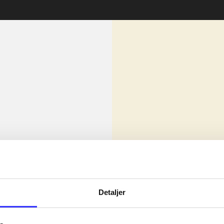
lorem ipsum dolor sit amet ...
Nyhed
Detaljer
olor sit amet ...
olor sit amet ...