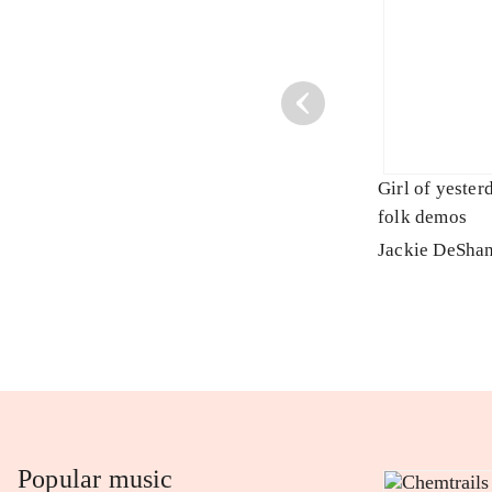
Girl of yester
folk demos
Jackie DeSha
Popular music