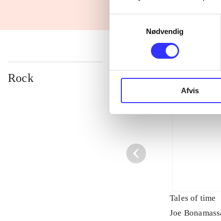
Samtykkevalg
Nødvendig
Rock
Afvis
Tales of time
Joe Bonamass