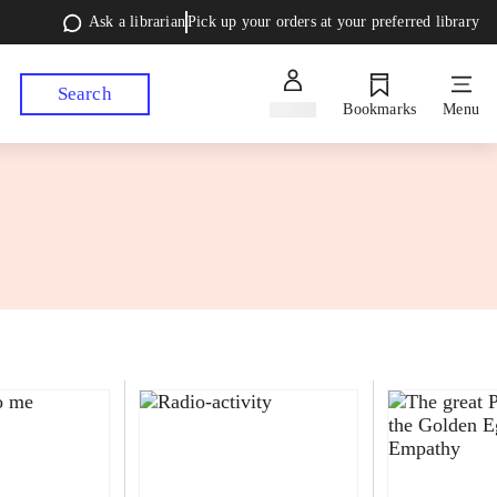
Ask a librarian
Pick up your orders at your preferred library
Search
Sign in
Bookmarks
Menu