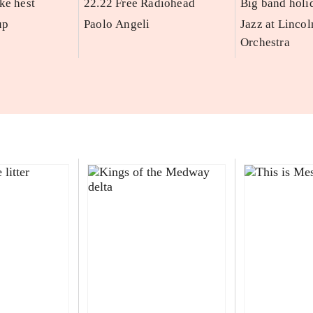
ke hest
22.22 Free Radiohead
Big band holi
up
Paolo Angeli
Jazz at Lincol
Orchestra