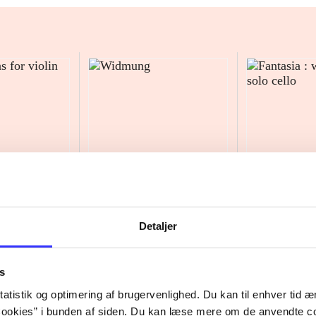
Detaljer
or violin nos.
Widmung
Fantasia : wor
cello
Sergej Nakarjakov
s
berg
Jonathan Swen
atistik og optimering af brugervenlighed. Du kan til enhver tid æn
ookies” i bunden af siden. Du kan læse mere om de anvendte co