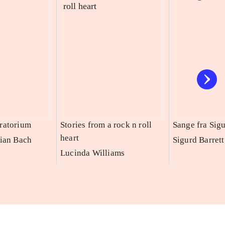
ratorium
Stories from a rock n roll
Sange fra Sig
heart
ian Bach
Sigurd Barrett
Lucinda Williams