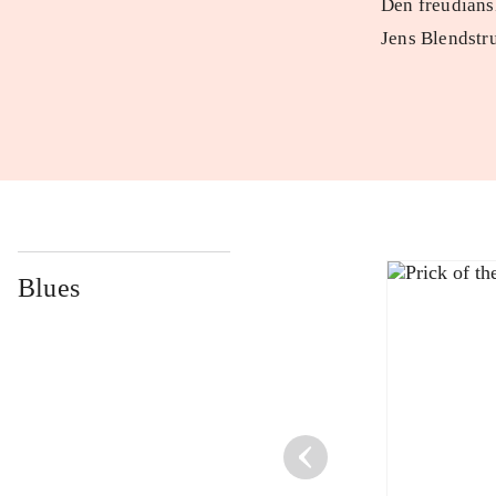
Den freudians
Jens Blendstr
Blues