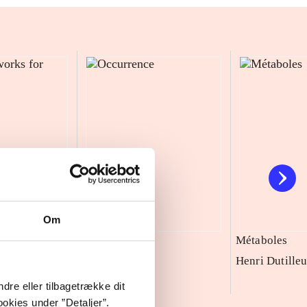
Om
ks for solo
Occurrence
Métaboles
Henri Dutille
sen (f. 1996)
dre eller tilbagetrække dit
okies under ”Detaljer”.