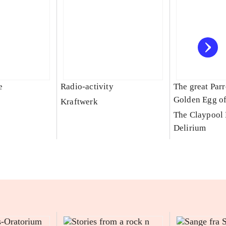
e
Radio-activity
The great Par
Golden Egg o
Kraftwerk
The Claypool
Delirium