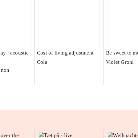
day : acoustic
Cost of living adjustment
Be sweet to m
Cola
Violet Grohl
nnon