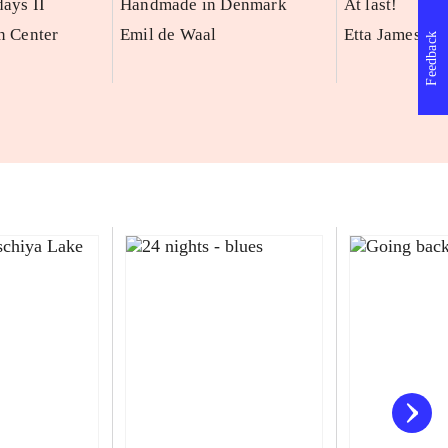
days II
Handmade in Denmark
At last!
n Center
Emil de Waal
Etta James
Feedback