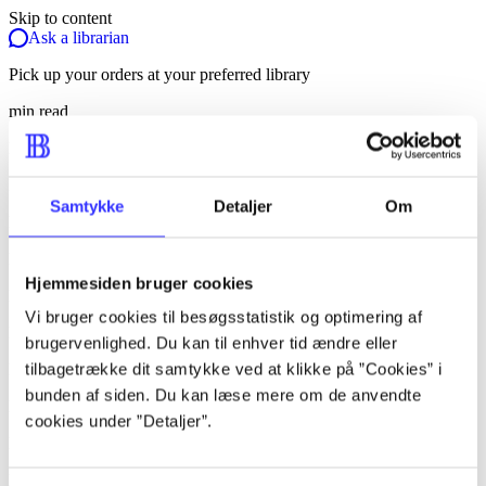
Skip to content
Ask a librarian
Pick up your orders at your preferred library
min read
lorem ipsum dolor sit amet ...
Nyhed
Samtykke
Detaljer
Om
lorem ipsum dolor sit amet ...
lorem ipsum dolor sit amet ...
Hjemmesiden bruger cookies
lorem ipsum dolor sit amet ...
Vi bruger cookies til besøgsstatistik og optimering af
lorem ipsum dolor sit amet ...
brugervenlighed. Du kan til enhver tid ændre eller
tilbagetrække dit samtykke ved at klikke på ”Cookies” i
lorem ipsum dolor sit amet ...
bunden af siden. Du kan læse mere om de anvendte
lorem ipsum dolor sit amet ...
cookies under ”Detaljer”.
lorem ipsum dolor sit amet ...
lorem ipsum dolor sit amet ...