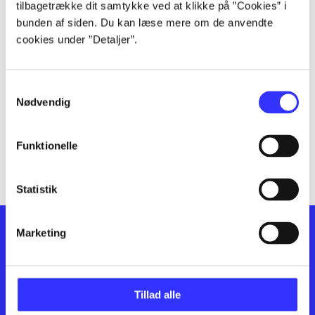
lorem ipsum dolor sit amet ...
tilbagetrække dit samtykke ved at klikke på ”Cookies” i
lorem ipsum dolor sit amet ...
bunden af siden. Du kan læse mere om de anvendte
cookies under ”Detaljer”.
lorem ipsum dolor sit amet ...
lorem ipsum dolor sit amet ...
lorem ipsum dolor sit amet ...
Samtykkevalg
lorem ipsum dolor sit amet ...
Nødvendig
lorem ipsum dolor sit amet ...
lorem ipsum dolor sit amet ...
Funktionelle
lorem ipsum dolor sit amet ...
Statistik
Marketing
Tillad alle