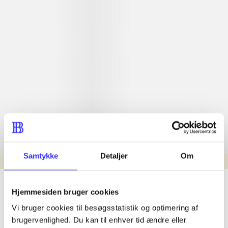
Samtykke
Detaljer
Om
min read
lorem ipsum dolor sit amet ...
Hjemmesiden bruger cookies
Nyhed
Vi bruger cookies til besøgsstatistik og optimering af
lorem ipsum dolor sit amet ...
brugervenlighed. Du kan til enhver tid ændre eller