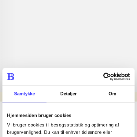
Samtykke
Detaljer
Om
min read
lorem ipsum dolor sit amet ...
Hjemmesiden bruger cookies
Nyhed
Vi bruger cookies til besøgsstatistik og optimering af
lorem ipsum dolor sit amet ...
brugervenlighed. Du kan til enhver tid ændre eller