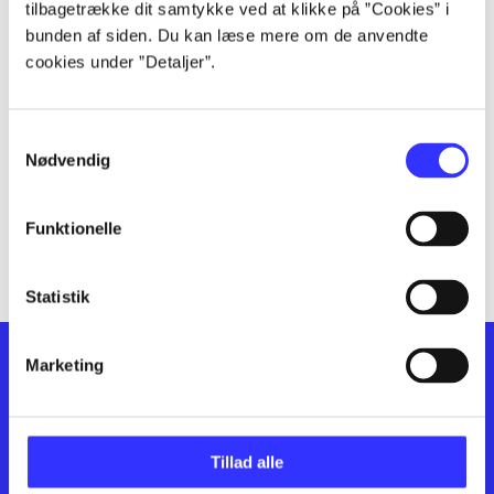
lorem ipsum dolor sit amet ...
tilbagetrække dit samtykke ved at klikke på ”Cookies” i
lorem ipsum dolor sit amet ...
bunden af siden. Du kan læse mere om de anvendte
cookies under ”Detaljer”.
lorem ipsum dolor sit amet ...
lorem ipsum dolor sit amet ...
lorem ipsum dolor sit amet ...
Samtykkevalg
lorem ipsum dolor sit amet ...
Nødvendig
lorem ipsum dolor sit amet ...
lorem ipsum dolor sit amet ...
Funktionelle
lorem ipsum dolor sit amet ...
Statistik
Marketing
Tillad alle