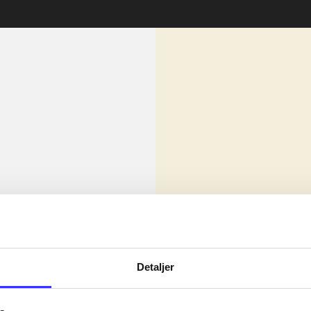
lorem ipsum dolor sit amet ...
Nyhed
Detaljer
olor sit amet ...
olor sit amet ...