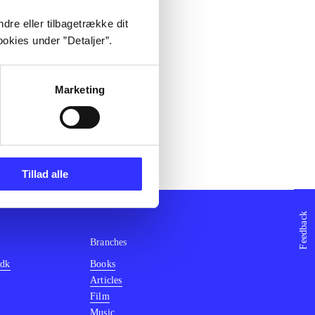
dre eller tilbagetrække dit
okies under ”Detaljer”.
Marketing
Tillad alle
Feedback
Branches
.dk
Books
Articles
Film
Music