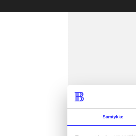
min read
Samtykke
lorem ipsum d
lorem ipsum d