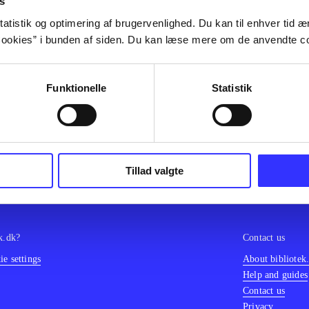
s
olor sit amet ...
atistik og optimering af brugervenlighed. Du kan til enhver tid æn
olor sit amet ...
ookies” i bunden af siden. Du kan læse mere om de anvendte co
olor sit amet ...
olor sit amet ...
olor sit amet ...
Funktionelle
Statistik
olor sit amet ...
olor sit amet ...
olor sit amet ...
Tillad valgte
k.dk?
Contact us
e settings
About bibliotek
Help and guides
Contact us
Privacy