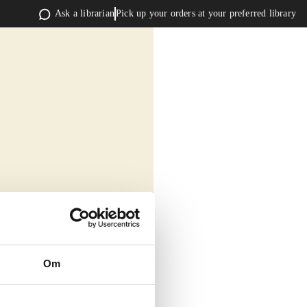
Ask a librarian
Pick up your orders at your preferred library
Om