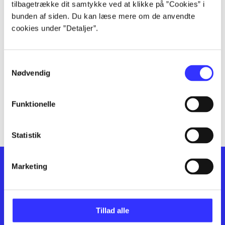
lorem ipsum dolor sit amet ...
tilbagetrække dit samtykke ved at klikke på ”Cookies” i
lorem ipsum dolor sit amet ...
bunden af siden. Du kan læse mere om de anvendte
cookies under ”Detaljer”.
lorem ipsum dolor sit amet ...
lorem ipsum dolor sit amet ...
lorem ipsum dolor sit amet ...
Samtykkevalg
lorem ipsum dolor sit amet ...
Nødvendig
lorem ipsum dolor sit amet ...
lorem ipsum dolor sit amet ...
Funktionelle
lorem ipsum dolor sit amet ...
Statistik
Marketing
Tillad alle