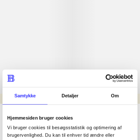
Samtykke
Detaljer
Om
min read
lorem ipsum dolor sit amet ...
Hjemmesiden bruger cookies
Nyhed
Vi bruger cookies til besøgsstatistik og optimering af
lorem ipsum dolor sit amet ...
brugervenlighed. Du kan til enhver tid ændre eller