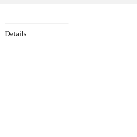
Details
...
...
...
...
...
...
...
...
...
...
...
...