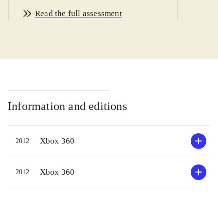
men voldsomheden er både
Read the full assessment
begrænset og relativ ublodig. Spillet
har danske undertekster, og kan
derfor anvendes fra 12 år. PEGI: 12
samt ikoner for grimt sprog og vold
.
Handlingen udspiller sig i fantasy-
verdenen Albion, hvor de tre tidligere
Fable-spil også er foregået. Der er
Information and editions
dog gået mange hundrede år siden
det første spil i Fable-serien. Det er
Xbox 360
2012
dermed en helt uafhængig
fortsættelse, som har den unge mand,
Gabriel, i hovedrollen. Han er en
Xbox 360
2012
noget doven anti-helt, som man
alligevel får sympati for. Han har
følgeskab af hesten Seren, som skal