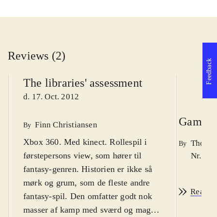
Reviews (2)
Feedback
The libraries' assessment
d. 17. Oct. 2012
Game re
Finn Christiansen
By
Xbox 360. Med kinect. Rollespil i
Thomas
By
førstepersons view, som hører til
Nr. 132
fantasy-genren. Historien er ikke så
mørk og grum, som de fleste andre
Read r
fantasy-spil. Den omfatter godt nok
masser af kamp med sværd og magi,