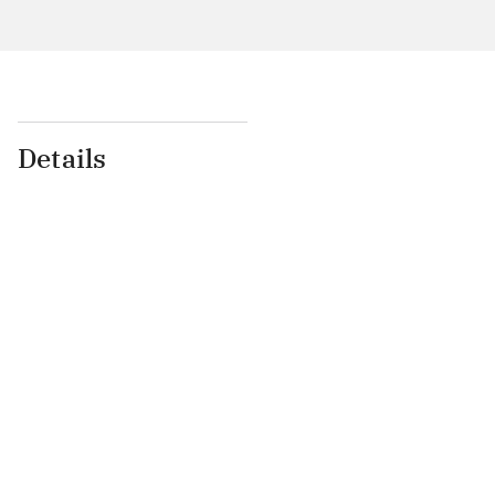
Details
...
...
...
...
...
...
...
...
...
...
...
...