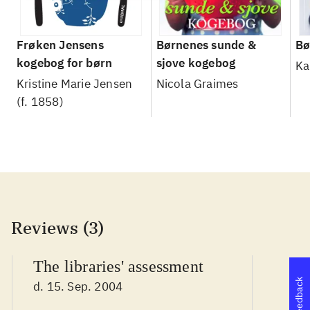
Frøken Jensens
Børnenes sunde &
Bø
kogebog for børn
sjove kogebog
Ka
Kristine Marie Jensen
Nicola Graimes
(f. 1858)
Reviews (3)
The libraries' assessment
Feedback
d. 15. Sep. 2004