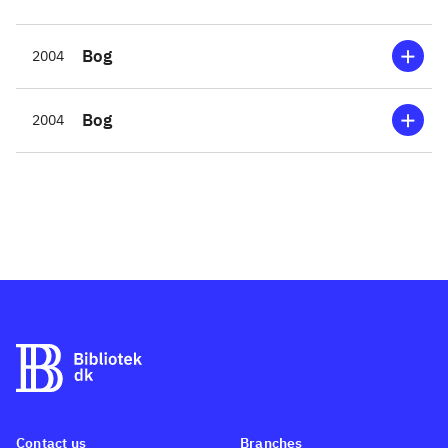
indledning der kort ridser de
simpleste køkkenregler op
Bog
2004
følger en række familievenlige,
vel gennemarbejdede
opskrifter. Først er der ideer til
Bog
2004
aftensmad, derpå til tilbehør, et
afsnit om bagværk og et om
desserter. Afslutningsvis er der
forslag til hvordan de
forskellige retter kan sættes
sammen til lækre menuer, og til
hvordan rester - hvis der bliver
nogen - kan anvendes i
madpakken. Retterne er
fortrinsvis klassikere som de
fleste børn kender og holder af,
Contact us
Branches