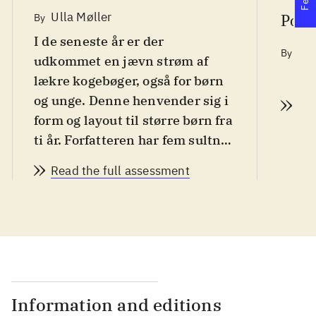
Ulla Møller
By
Polit
I de seneste år er der
He
By
udkommet en jævn strøm af
d. 
lækre kogebøger, også for børn
og unge. Denne henvender sig i
Rea
form og layout til større børn fra
ti år. Forfatteren har fem sultne
drenge på kost og har
Read the full assessment
konstateret at for dem er
selvgjort velgjort, den mad de
selv har været med til at lave
smager allerbedst. Derfor gør
hun sig også til talsmand for
faste ugentlige maddage til
familiens børn. Efter en
Information and editions